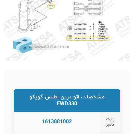
مشخصات اتو درین اطلس کوپکو
EWD330
پارت
1613881002
نامبر