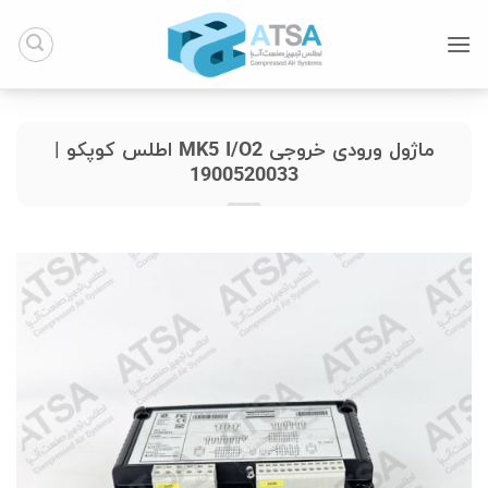
Ski
t
conten
ماژول ورودی خروجی MK5 I/O2 اطلس کوپکو |
1900520033