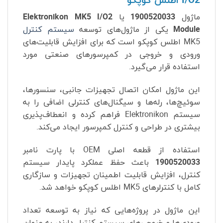
I/O2 اطلس کوپکو
ماژول
1900520033
یا
Elektronikon MK5 I/O2
Module
یکی از ماژول‌های توسعه
سیستم کنترل
MK5 اطلس کوپکو است که برای افزایش قابلیت‌های
ورودی و خروجی در کمپرسورهای صنعتی مورد
استفاده قرار می‌گیرد.
این ماژول امکان اتصال تجهیزات جانبی، سنسورها،
سوئیچ‌ها، رله‌ها و سیگنال‌های کنترلی اضافی را به
سیستم Elektronikon فراهم کرده و انعطاف‌پذیری
بیشتری در طراحی و کنترل کمپرسور ایجاد می‌کند.
استفاده از قطعه اصلی OEM با پارت نامبر
1900520033
باعث حفظ عملکرد پایدار سیستم
کنترل، افزایش قابلیت اطمینان تجهیزات و سازگاری
کامل با کنترلرهای MK5 اطلس کوپکو خواهد شد.
این ماژول در پروژه‌هایی که نیاز به توسعه تعداد
ورودی‌ها و خروجی‌های سیستم کنترل دارند، به عنوان