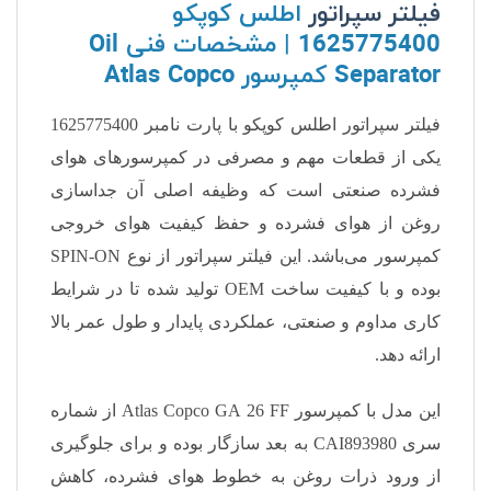
فیلتر سپراتور
اطلس کوپکو
1625775400 | مشخصات فنی Oil
Separator کمپرسور Atlas Copco
فیلتر سپراتور اطلس کوپکو با پارت نامبر 1625775400
یکی از قطعات مهم و مصرفی در کمپرسورهای هوای
فشرده صنعتی است که وظیفه اصلی آن جداسازی
روغن از هوای فشرده و حفظ کیفیت هوای خروجی
کمپرسور می‌باشد. این فیلتر سپراتور از نوع SPIN-ON
بوده و با کیفیت ساخت OEM تولید شده تا در شرایط
کاری مداوم و صنعتی، عملکردی پایدار و طول عمر بالا
ارائه دهد.
این مدل با کمپرسور Atlas Copco GA 26 FF از شماره
سری CAI893980 به بعد سازگار بوده و برای جلوگیری
از ورود ذرات روغن به خطوط هوای فشرده، کاهش