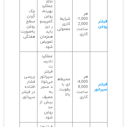
برای
عملکرد
بهینه،
چک
هر
روغن
کردن
1,000-
شرایط
فیلتر
کمپرسو
سطح
2,000
کاری
روغن
ر نیز
روغن
ساعت
معمولی
باید
به‌صورت
کاری
همزمان
هفتگی
تعویض
شود.
عملکرد
نادرس
ت
فیلتر
هر
سپراتور
بررسی
محیط‌ه
4,000-
می‌توان
فشار
فیلتر
ای با
8,000
د منجر
افتاده
سپراتور
رطوبت
ساعت
به
در فیلتر
بالا
کاری
مصرف
سپراتور
بیش از
حد
روغن
شود.
فیلترها