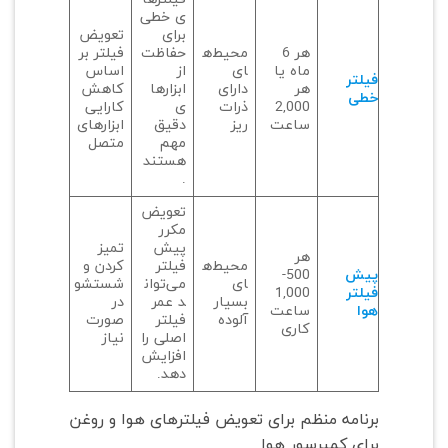
ی خطی
برای
تعویض
هر 6
محیط‌ه
حفاظت
فیلتر بر
ماه یا
ای
از
اساس
فیلتر
هر
دارای
ابزارها
کاهش
خطی
2,000
ذرات
ی
کارایی
ساعت
ریز
دقیق
ابزارهای
مهم
متصل
هستند
.
تعویض
مکرر
پیش
تمیز
هر
محیط‌ه
فیلتر
کردن و
پیش
500-
ای
می‌توان
شستشو
فیلتر
1,000
بسیار
د عمر
در
هوا
ساعت
آلوده
فیلتر
صورت
کاری
اصلی را
نیاز
افزایش
دهد.
برنامه منظم برای تعویض فیلترهای هوا و روغن
برای کمپرسور هوا