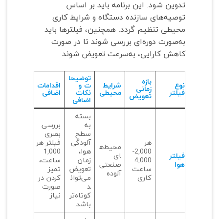
تدوین شود. این برنامه باید بر اساس
توصیه‌های سازنده دستگاه و شرایط کاری
محیطی تنظیم گردد. همچنین، فیلترها باید
به‌صورت دوره‌ای بررسی شوند تا در صورت
کاهش کارایی، به‌سرعت تعویض شوند.
توضیحا
بازه
نوع
شرایط
ت و
اقدامات
زمانی
فیلتر
محیطی
نکات
اضافی
تعویض
اضافی
بسته
به
بررسی
سطح
بصری
هر
آلودگی
فیلتر هر
محیط‌ه
2,000-
هوا،
1,000
فیلتر
ای
4,000
زمان
ساعت،
هوا
صنعتی
ساعت
تعویض
تمیز
آلوده
کاری
می‌توان
کردن در
د
صورت
کوتاه‌تر
نیاز
باشد.